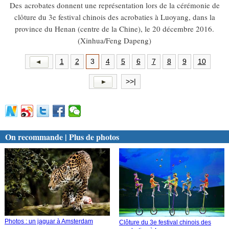
Des acrobates donnent une représentation lors de la cérémonie de
clôture du 3e festival chinois des acrobaties à Luoyang, dans la
province du Henan (centre de la Chine), le 20 décembre 2016.
(Xinhua/Feng Dapeng)
1
2
3
4
5
6
7
8
9
10
>>|
On recommande | Plus de photos
Photos : un jaguar à Amsterdam
Clôture du 3e festival chinois des