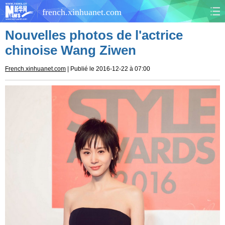
french.xinhuanet.com
Nouvelles photos de l'actrice
CHINE
MONDE
chinoise Wang Ziwen
AFRIQUE
ÉCONOMIE
French.xinhuanet.com
| Publié le 2016-12-22 à 07:00
CULTURE
SOCIÉTÉ
SANTÉ
SPORTS
SCI&TECH
PLANÈTE
TOURISME
DOCUMENTS
DOSSIERS
PHOTOS
VIDÉOS