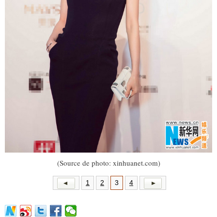
(Source de photo: xinhuanet.com)
1
2
3
4