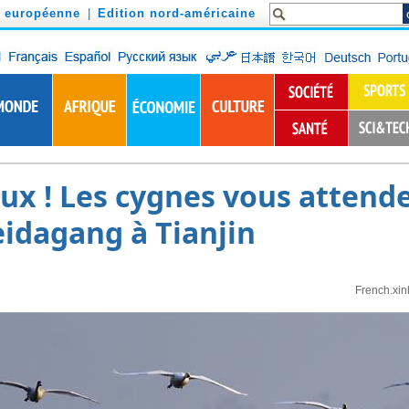
n européenne
|
Edition nord-américaine
x ! Les cygnes vous attende
idagang à Tianjin
French.xi