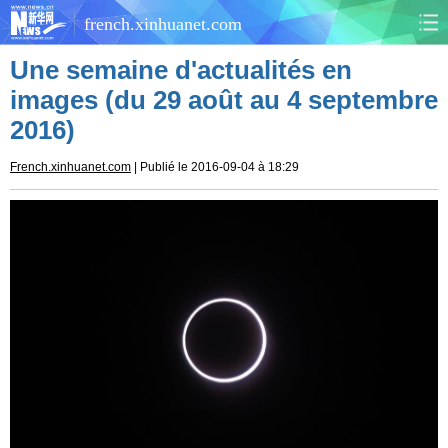
french.xinhuanet.com
Une semaine d'actualités en
CHINE
MONDE
images (du 29 août au 4 septembre
2016)
AFRIQUE
ÉCONOMIE
French.xinhuanet.com
| Publié le 2016-09-04 à 18:29
CULTURE
SOCIÉTÉ
SANTÉ
SPORTS
SCI&TECH
PLANÈTE
TOURISME
DOCUMENTS
DOSSIERS
PHOTOS
VIDÉOS