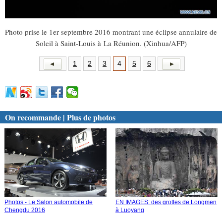
Photo prise le 1er septembre 2016 montrant une éclipse annulaire de
Soleil à Saint-Louis à La Réunion. (Xinhua/AFP)
1
2
3
4
5
6
On recommande | Plus de photos
Photos - Le Salon automobile de
EN IMAGES: des grottes de Longmen
Chengdu 2016
à Luoyang