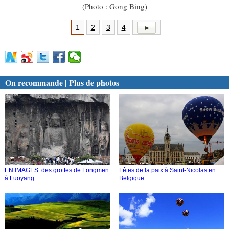
(Photo : Gong Bing)
1
2
3
4
On recommande | Plus de photos
EN IMAGES: des grottes de Longmen
Fêtes de la paix à Saint-Nicolas en
à Luoyang
Belgique