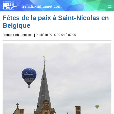
french.xinhuanet.com
Fêtes de la paix à Saint-Nicolas en
CHINE
MONDE
Belgique
AFRIQUE
ÉCONOMIE
French.xinhuanet.com
| Publié le 2016-09-04 à 07:00
CULTURE
SOCIÉTÉ
SANTÉ
SPORTS
SCI&TECH
PLANÈTE
TOURISME
DOCUMENTS
DOSSIERS
PHOTOS
VIDÉOS