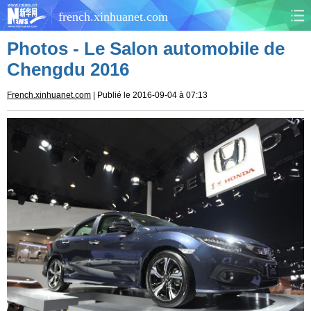
french.xinhuanet.com
Photos - Le Salon automobile de
CHINE
MONDE
Chengdu 2016
AFRIQUE
ÉCONOMIE
French.xinhuanet.com
| Publié le 2016-09-04 à 07:13
CULTURE
SOCIÉTÉ
SANTÉ
SPORTS
SCI&TECH
PLANÈTE
TOURISME
DOCUMENTS
DOSSIERS
PHOTOS
VIDÉOS