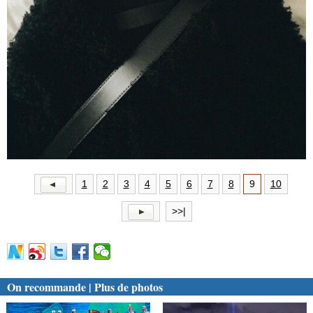
1
2
3
4
5
6
7
8
9
10
>>|
On recommande | Plus de photos