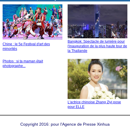
Bangkok: Spectacle de lumière pour
Chine : le 5e Festival d'art des
l'inauguration de la plus haute tour de
minorités
la Thaïlande
Photos : si ta maman était
photographe...
L'actrice chinoise Zhang Ziyi pose
pour ELLE
Copyright 2016: pour l'Agence de Presse Xinhua