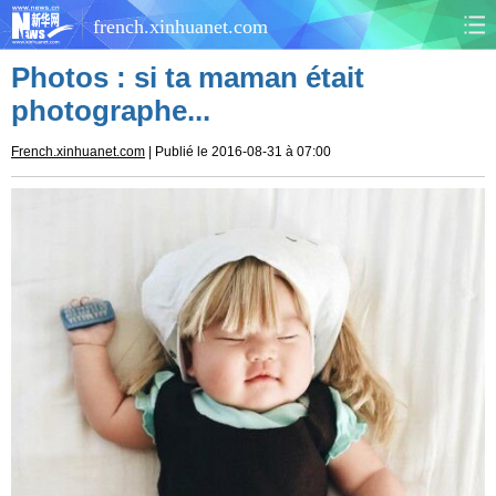
french.xinhuanet.com
Photos : si ta maman était
CHINE
MONDE
photographe...
AFRIQUE
ÉCONOMIE
French.xinhuanet.com
| Publié le 2016-08-31 à 07:00
CULTURE
SOCIÉTÉ
SANTÉ
SPORTS
SCI&TECH
PLANÈTE
TOURISME
DOCUMENTS
DOSSIERS
PHOTOS
VIDÉOS