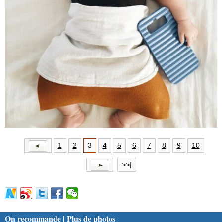
1
2
3
4
5
6
7
8
9
10
>>|
On recommande | Plus de photos