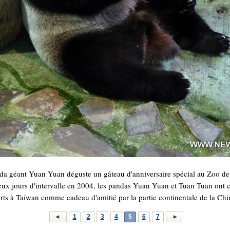
da géant Yuan Yuan déguste un gâteau d'anniversaire spécial au Zoo de T
eux jours d'intervalle en 2004, les pandas Yuan Yuan et Tuan Tuan ont c
rts à Taiwan comme cadeau d'amitié par la partie continentale de la Ch
1
2
3
4
5
6
7