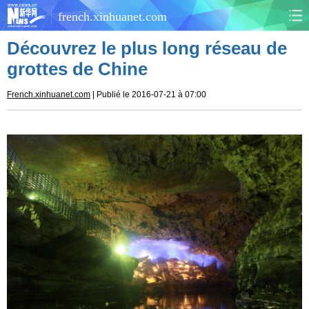
french.xinhuanet.com
Découvrez le plus long réseau de
CHINE
MONDE
grottes de Chine
AFRIQUE
ÉCONOMIE
French.xinhuanet.com
| Publié le 2016-07-21 à 07:00
CULTURE
SOCIÉTÉ
SANTÉ
SPORTS
SCI&TECH
PLANÈTE
TOURISME
DOCUMENTS
DOSSIERS
PHOTOS
VIDÉOS