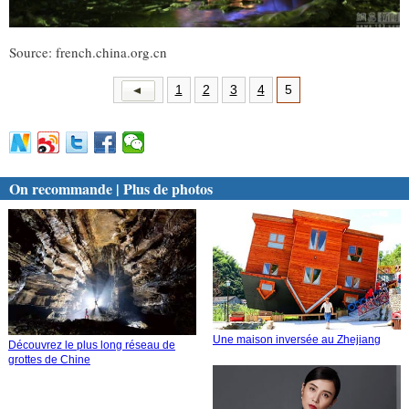
Source: french.china.org.cn
1
2
3
4
5
On recommande | Plus de photos
Une maison inversée au Zhejiang
Découvrez le plus long réseau de
grottes de Chine