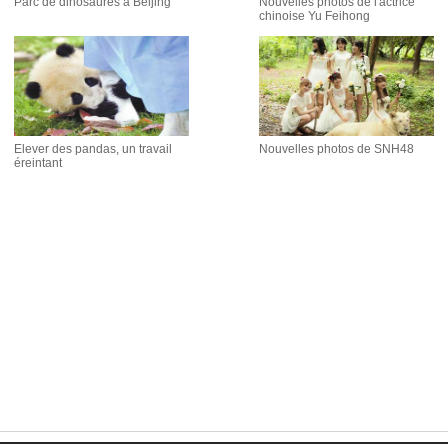
Parc de dinosaures à Beijing
Nouvelles photos de l'actrice
chinoise Yu Feihong
Elever des pandas, un travail
Nouvelles photos de SNH48
éreintant