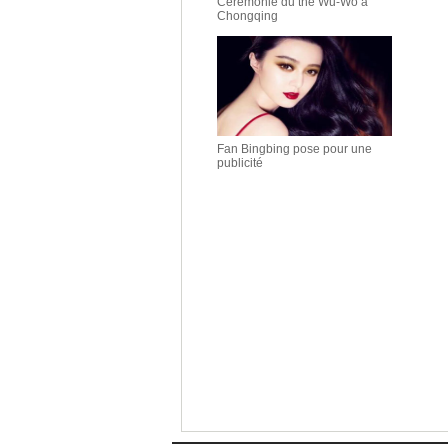
Cérémonie du thé Wu-Wo à
Chongqing
Fan Bingbing pose pour une
publicité