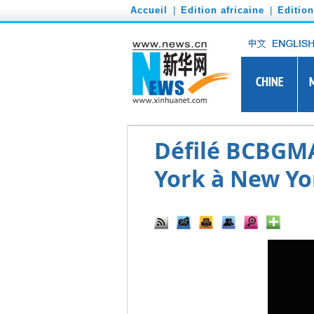
')
Accueil
|
Edition africaine
|
Editio
Défilé BCBGMA
York à New Yo