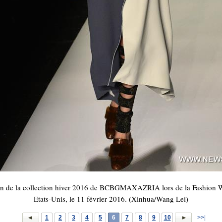
on de la collection hiver 2016 de BCBGMAXAZRIA lors de la Fashion
Etats-Unis, le 11 février 2016. (Xinhua/Wang Lei)
1
2
3
4
5
6
7
8
9
10
>>|