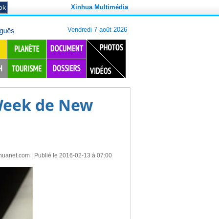
Xinhua Multimédia
Week de New
huanet.com
| Publié le 2016-02-13 à 07:00