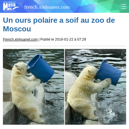
french.xinhuanet.com
Un ours polaire a soif au zoo de
CHINE
MONDE
Moscou
AFRIQUE
ÉCONOMIE
French.xinhuanet.com
| Publié le 2016-01-22 à 07:29
CULTURE
SOCIÉTÉ
SANTÉ
SPORTS
SCI&TECH
PLANÈTE
TOURISME
DOCUMENTS
DOSSIERS
PHOTOS
VIDÉOS