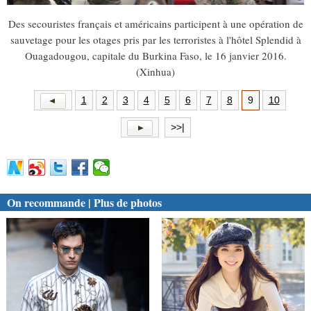
Des secouristes français et américains participent à une opération de
sauvetage pour les otages pris par les terroristes à l'hôtel Splendid à
Ouagadougou, capitale du Burkina Faso, le 16 janvier 2016.
(Xinhua)
1
2
3
4
5
6
7
8
9
10
>>|
On recommande | Plus de photos