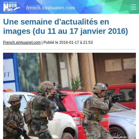
french.xinhuanet.com
Une semaine d'actualités en
CHINE
MONDE
images (du 11 au 17 janvier 2016)
AFRIQUE
ÉCONOMIE
French.xinhuanet.com
| Publié le 2016-01-17 à 21:53
CULTURE
SOCIÉTÉ
SANTÉ
SPORTS
SCI&TECH
PLANÈTE
TOURISME
DOCUMENTS
DOSSIERS
PHOTOS
VIDÉOS