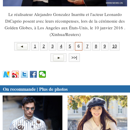
Le réalisateur Alejandro Gonzalez Inarritu et l'acteur Leonardo
DiCaprio posent avec leurs récompenses, lors de la cérémonie des
Golden Globes, à Los Angeles aux États-Unis, le 10 janvier 2016 .
(Xinhua/Reuters)
1
2
3
4
5
6
7
8
9
10
>>|
On recommande | Plus de photos