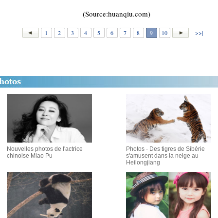
(Source:huanqiu.com)
1
2
3
4
5
6
7
8
9
10
>>|
Nouvelles photos de l'actrice
Photos - Des tigres de Sibérie
chinoise Miao Pu
s'amusent dans la neige au
Heilongjiang