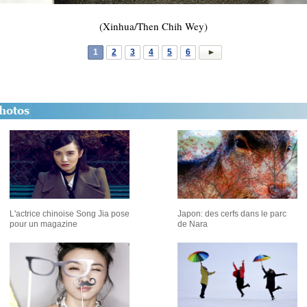
(Xinhua/Then Chih Wey)
1
2
3
4
5
6
L'actrice chinoise Song Jia pose
Japon: des cerfs dans le parc
pour un magazine
de Nara