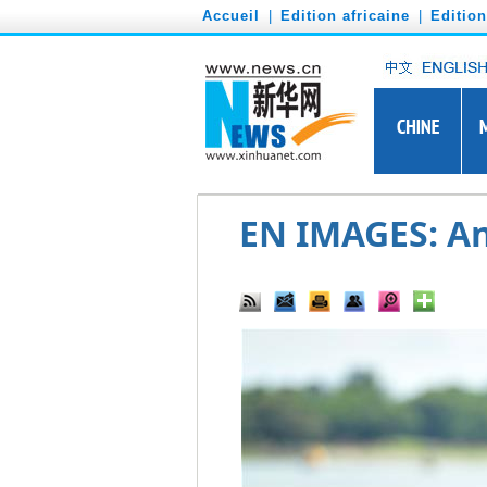
')
Accueil
|
Edition africaine
|
Editio
EN IMAGES: A