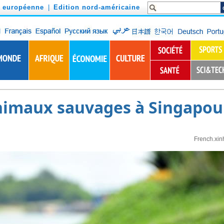
n européenne
|
Edition nord-américaine
nimaux sauvages à Singapou
French.xin