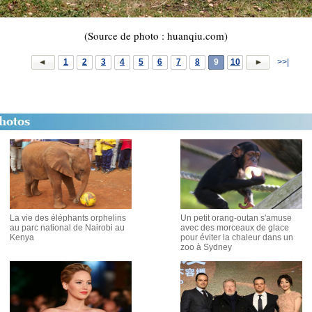
(Source de photo : huanqiu.com)
1
2
3
4
5
6
7
8
9
10
>>|
La vie des éléphants orphelins
Un petit orang-outan s'amuse
au parc national de Nairobi au
avec des morceaux de glace
Kenya
pour éviter la chaleur dans un
zoo à Sydney