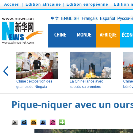
')
Accueil
|
Edition africaine
|
Edition européenne
|
Edition 
Pique-niquer avec un our