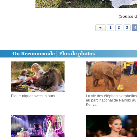
(Source d
1
2
3
4
Pique-niquer avec un ours
La vie des éléphants orphelins
au parc national de Nairobi au
Kenya