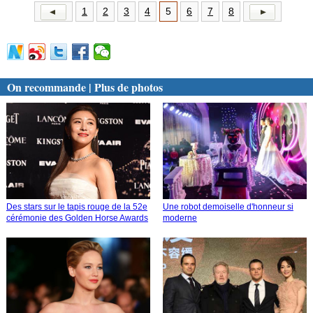
1
2
3
4
5
6
7
8
On recommande | Plus de photos
Des stars sur le tapis rouge de la 52e
Une robot demoiselle d'honneur si
cérémonie des Golden Horse Awards
moderne