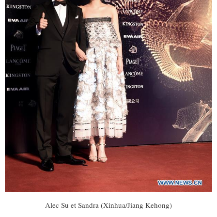
Alec Su et Sandra (Xinhua/Jiang Kehong)