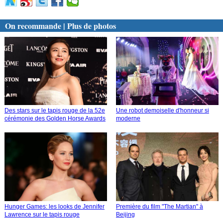
On recommande | Plus de photos
Des stars sur le tapis rouge de la 52e
Une robot demoiselle d'honneur si
cérémonie des Golden Horse Awards
moderne
Hunger Games: les looks de Jennifer
Première du film "The Martian" à
Lawrence sur le tapis rouge
Beijing