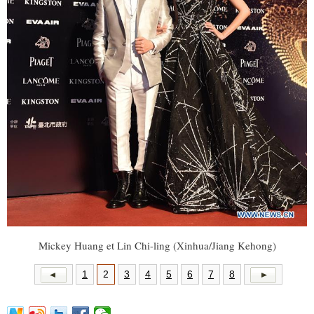
Mickey Huang et Lin Chi-ling (Xinhua/Jiang Kehong)
1
2
3
4
5
6
7
8