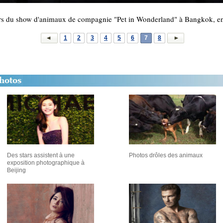
ors du show d'animaux de compagnie "Pet in Wonderland" à Bangkok, 
1
2
3
4
5
6
7
8
Des stars assistent à une
Photos drôles des animaux
exposition photographique à
Beijing