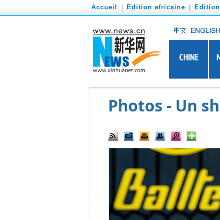
')
Accueil
|
Edition africaine
|
Editio
Photos - Un s