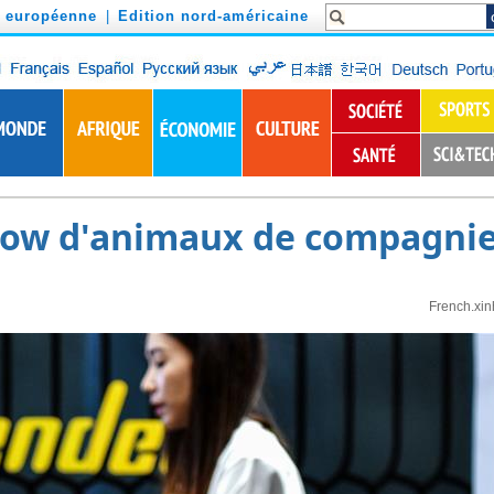
n européenne
|
Edition nord-américaine
how d'animaux de compagni
French.xi