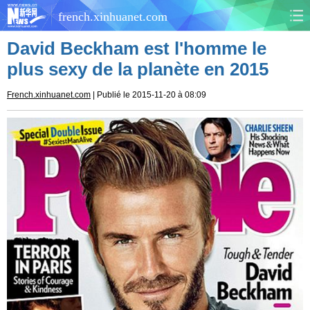
french.xinhuanet.com
David Beckham est l'homme le
CHINE
MONDE
plus sexy de la planète en 2015
AFRIQUE
ÉCONOMIE
French.xinhuanet.com
| Publié le 2015-11-20 à 08:09
CULTURE
SOCIÉTÉ
SANTÉ
SPORTS
SCI&TECH
PLANÈTE
TOURISME
DOCUMENTS
DOSSIERS
PHOTOS
VIDÉOS