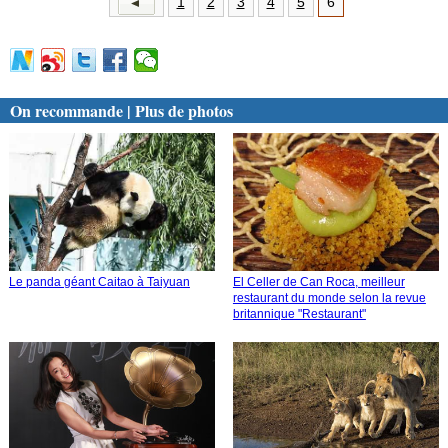
1
2
3
4
5
6
On recommande | Plus de photos
Le panda géant Caitao à Taiyuan
El Celler de Can Roca, meilleur
restaurant du monde selon la revue
britannique "Restaurant"