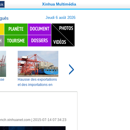
Xinhua Multimédia
ench.xinhuanet.com
|
2015-07-14 07:34:23