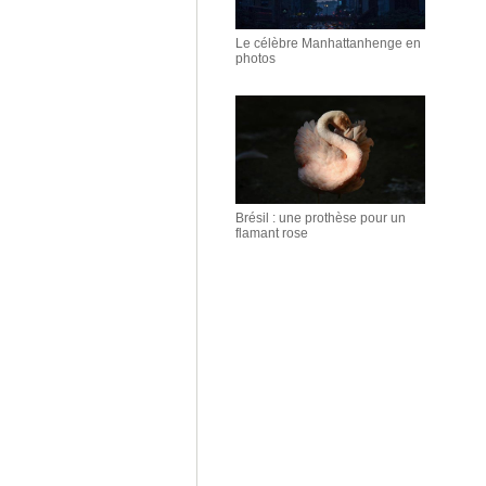
Le célèbre Manhattanhenge en
photos
Brésil : une prothèse pour un
flamant rose