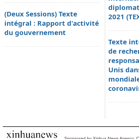
diplomat
(Deux Sessions) Texte
2021 (TE
intégral : Rapport d'activité
du gouvernement
Texte in
de recher
responsab
Unis dan
mondial
coronavi
Sponsored by Xinhua News Agency. C