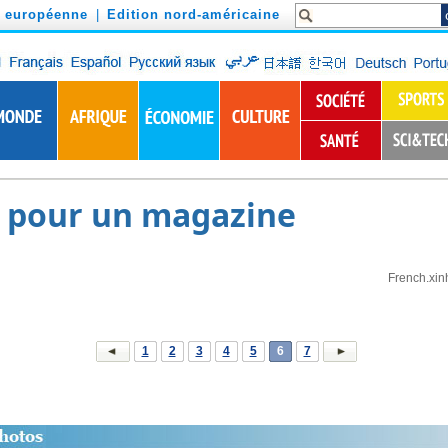
n européenne
|
Edition nord-américaine
 pour un magazine
French.xin
1
2
3
4
5
6
7