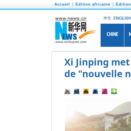
')
Accueil
|
Edition africaine
|
Editio
Xi Jinping met
de "nouvelle 