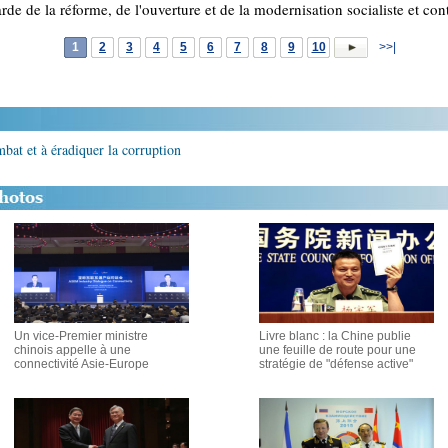
rde de la réforme, de l'ouverture et de la modernisation socialiste et con
1
2
3
4
5
6
7
8
9
10
>>|
mbat et à éradiquer la corruption
Un vice-Premier ministre
Livre blanc : la Chine publie
chinois appelle à une
une feuille de route pour une
connectivité Asie-Europe
stratégie de "défense active"