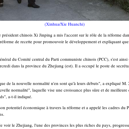
(Xinhua/Xie Huanchi)
sident chinois Xi Jinping a mis l'accent sur le rôle de la réforme dan
la réforme de recette pour promouvoir le développement et expliquant que
général du Comité central du Parti communiste chinois (PCC), s'est ainsi
rcredi dans la province du Zhejiang (est). Il a occupé le poste de secré
ue de la nouvelle normalité n'en sont qu'à leurs débuts", a expliqué M. X
uvelle normalité", laquelle vise une croissance plus sûre et de meilleure q
ds", a-t-il indiqué.
son potentiel économique à travers la réforme et a appelé les cadres du Pa
ns.
 voir le Zhejiang, l'une des provinces les plus riches du pays, progresse