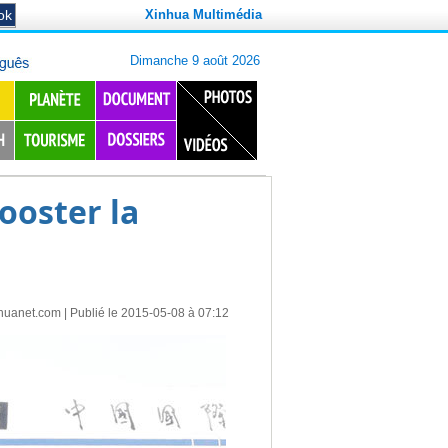
Xinhua Multimédia
ooster la
huanet.com
| Publié le 2015-05-08 à 07:12