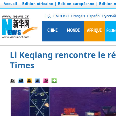
')
Accueil
|
Edition africaine
|
Edition européenne
|
Edition 
Li Keqiang rencontre le r
Times