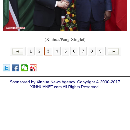
(Xinhua/Pang Xinglei)
1
2
3
4
5
6
7
8
9
Sponsored by Xinhua News Agency. Copyright © 2000-2017
XINHUANET.com All Rights Reserved.