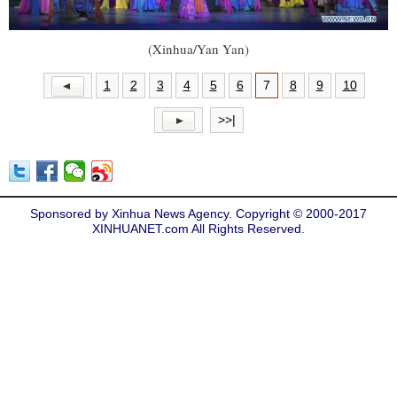
(Xinhua/Yan Yan)
1
2
3
4
5
6
7
8
9
10
>>|
Sponsored by Xinhua News Agency. Copyright © 2000-2017
XINHUANET.com All Rights Reserved.