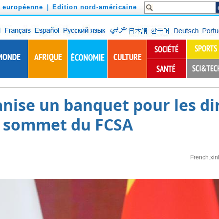
n européenne
|
Edition nord-américaine
anise un banquet pour les di
u sommet du FCSA
French.xi