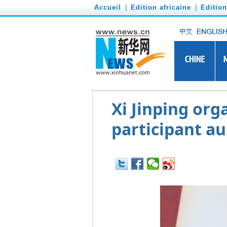
')
Accueil
|
Edition africaine
|
Editio
Xi Jinping org
participant a