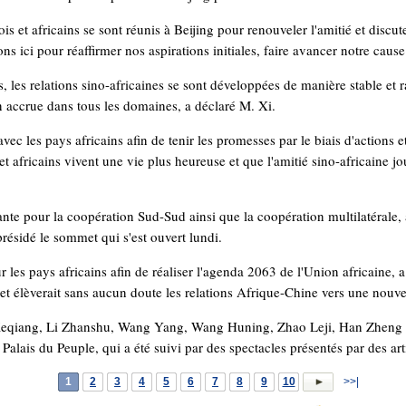
ois et africains se sont réunis à Beijing pour renouveler l'amitié et disc
 ici pour réaffirmer nos aspirations initiales, faire avancer notre cause e
 les relations sino-africaines se sont développées de manière stable et r
n accrue dans tous les domaines, a déclaré M. Xi.
vec les pays africains afin de tenir les promesses par le biais d'actions et 
t africains vivent une vie plus heureuse et que l'amitié sino-africaine joui
te pour la coopération Sud-Sud ainsi que la coopération multilatérale, a
ésidé le sommet qui s'est ouvert lundi.
ur les pays africains afin de réaliser l'agenda 2063 de l'Union africain
et élèverait sans aucun doute les relations Afrique-Chine vers une nouve
i Keqiang, Li Zhanshu, Wang Yang, Wang Huning, Zhao Leji, Han Zheng 
alais du Peuple, qui a été suivi par des spectacles présentés par des artis
1
2
3
4
5
6
7
8
9
10
>>|