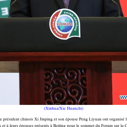
(Xinhua/Xie Huanchi)
 président chinois Xi Jinping et son épouse Peng Liyuan ont organisé l
s et à leurs épouses présents à Beijing pour le sommet du Forum sur la 