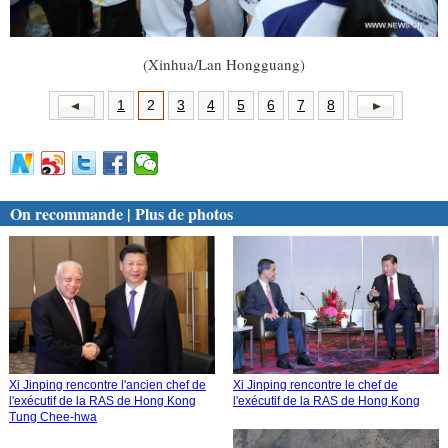
(Xinhua/Lan Hongguang)
1
2
3
4
5
6
7
8
On recommande | Plus de photos
Xi Jinping rencontre l'ancien chef de
Xi Jinping rencontre le chef de
l'exécutif de la RAS de Hong Kong
l'exécutif de la RAS de Hong Kong
Tung Chee-hwa