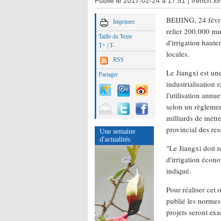
Publié le 2017-02-24 à 17:51 |
french.x
BEIJING, 24 févri
Imprimer
relier 200.000 mu
Taille du Texte
d'irrigation haut
T+
|
T-
locales.
RSS
Le Jiangxi est un
Partager
industrialisation 
l'utilisation annu
selon un règlement
milliards de mètr
provincial des re
Une semaine
d'actualités
"Le Jiangxi doit r
d'irrigation écono
indiqué.
Pour réaliser cet 
publié les normes 
projets seront ex