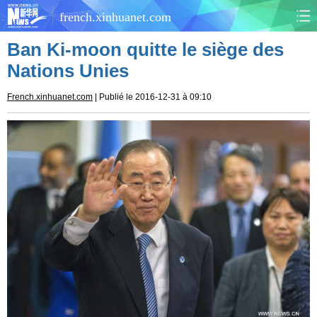
french.xinhuanet.com
Ban Ki-moon quitte le siège des
CHINE
MONDE
Nations Unies
AFRIQUE
ÉCONOMIE
French.xinhuanet.com
| Publié le 2016-12-31 à 09:10
CULTURE
SOCIÉTÉ
SANTÉ
SPORTS
SCI&TECH
PLANÈTE
TOURISME
DOCUMENTS
DOSSIERS
PHOTOS
VIDÉOS