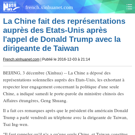
french.xinhuanet.com
La Chine fait des représentations
CHINE
MONDE
auprès des Etats-Unis après
l'appel de Donald Trump avec la
AFRIQUE
ÉCONOMIE
dirigeante de Taiwan
CULTURE
SOCIÉTÉ
French.xinhuanet.com
| Publié le 2016-12-03 à 21:14
SANTÉ
SPORTS
BEIJING, 3 décembre (Xinhua) -- La Chine a déposé des
représentations solennelles auprès des Etats-Unis, les exhortant à
SCI&TECH
PLANÈTE
respecter leur engagement concernant la politique d'une seule
Chine, a indiqué samedi le porte-parole du ministère chinois des
TOURISME
DOCUMENTS
Affaires étrangères, Geng Shuang.
Il a fait ces remarques après que le président élu américain Donald
DOSSIERS
PHOTOS
Trump a parlé vendredi au téléphone avec la dirigeante de Taiwan,
Tsai Ing-wen.
VIDÉOS
"Il faut rappeler qu'il n'y a qu'une seule Chine, et Taiwan constitue