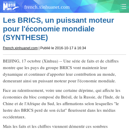
french.xinhuanet.com
Les BRICS, un puissant moteur
CHINE
MONDE
pour l'économie mondiale
(SYNTHESE)
AFRIQUE
ÉCONOMIE
French.xinhuanet.com
| Publié le 2016-10-17 à 16:34
CULTURE
SOCIÉTÉ
BEIJING, 17 octobre (Xinhua) -- Une série de faits et de chiffres
SANTÉ
SPORTS
montre que les pays du groupe BRICS vont maintenir leur
dynamique et continuer d'apporter leur contribution au monde,
SCI&TECH
PLANÈTE
demeurant ainsi un puissant moteur pour l'économie mondiale.
Face au ralentissement, voire une certaine déprime, qui affecte les
TOURISME
DOCUMENTS
économies du bloc composé du Brésil, de la Russie, de l'Inde, de la
Chine et de l'Afrique du Sud, les affirmations selon lesquelles "le
DOSSIERS
PHOTOS
lustre des BRICS perd de son éclat" fleurissent dans les médias
occidentaux.
VIDÉOS
Mais les faits et les chiffres viennent démentir ces sombres