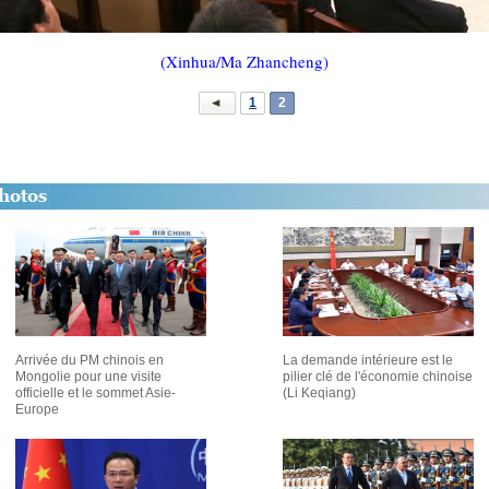
(Xinhua/Ma Zhancheng)
1
2
Arrivée du PM chinois en
La demande intérieure est le
Mongolie pour une visite
pilier clé de l'économie chinoise
officielle et le sommet Asie-
(Li Keqiang)
Europe