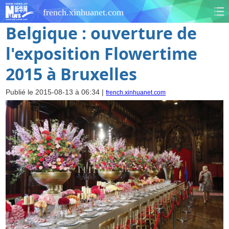
french.xinhuanet.com
Belgique : ouverture de
l'exposition Flowertime
2015 à Bruxelles
Publié le 2015-08-13 à 06:34 |
french.xinhuanet.com