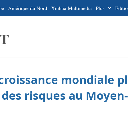
pe
Amérique du Nord
Xinhua Multimédia
Plus
Éditio
Dossiers
La Ceinture
En
et la Route
Ру
De
Es
croissance mondiale pl
ي
한
 des risques au Moyen
日
Por