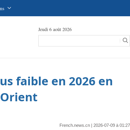
ns
中文
Jeudi 6 août 2026
glish
сский
utsch
pañol
us faible en 2026 en
عرب
국어
-Orient
本語
tuguês
French.news.cn
| 2026-07-09 à 01:27