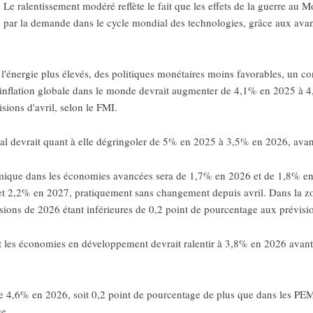
Le ralentissement modéré reflète le fait que les effets de la guerre au 
par la demande dans le cycle mondial des technologies, grâce aux avancée
l'énergie plus élevés, des politiques monétaires moins favorables, un con
l'inflation globale dans le monde devrait augmenter de 4,1% en 2025 à 
sions d'avril, selon le FMI.
devrait quant à elle dégringoler de 5% en 2025 à 3,5% en 2026, avant d
ique dans les économies avancées sera de 1,7% en 2026 et de 1,8% en 2
et 2,2% en 2027, pratiquement sans changement depuis avril. Dans la zon
ions de 2026 étant inférieures de 0,2 point de pourcentage aux prévision
t les économies en développement devrait ralentir à 3,8% en 2026 avant
e 4,6% en 2026, soit 0,2 point de pourcentage de plus que dans les PEM d
se.