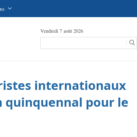
ns
中文
Vendredi 7 août 2026
glish
сский
utsch
pañol
uristes internationaux
عرب
국어
n quinquennal pour le
本語
tuguês