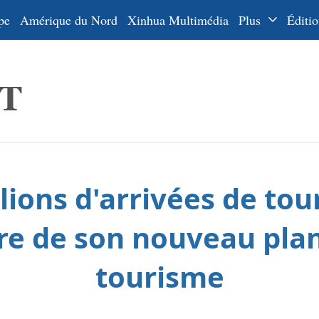
pe
Amérique du Nord
Xinhua Multimédia
Plus
Éditio
Dossiers
La Ceinture
En
et la Route
Ру
De
Es
lions d'arrivées de to
ي
한
adre de son nouveau pla
日
tourisme
Por