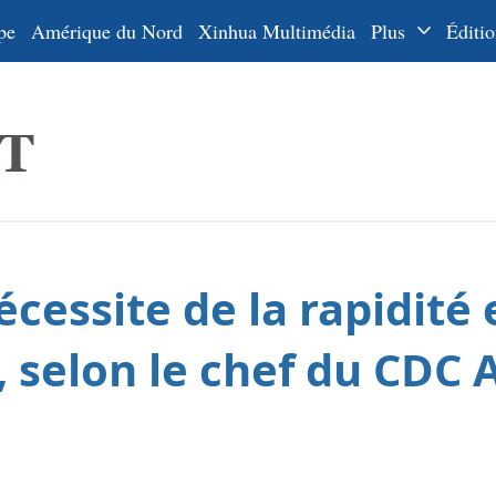
pe
Amérique du Nord
Xinhua Multimédia
Plus
Éditio
Dossiers
La Ceinture
En
et la Route
Ру
De
Es
cessite de la rapidité
ي
한
 selon le chef du CDC
日
Por