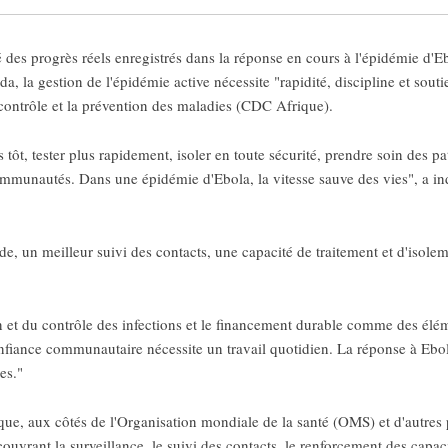
des progrès réels enregistrés dans la réponse en cours à l'épidémie d
la gestion de l'épidémie active nécessite "rapidité, discipline et souti
 contrôle et la prévention des maladies (CDC Afrique).
us tôt, tester plus rapidement, isoler en toute sécurité, prendre soin des p
s communautés. Dans une épidémie d'Ebola, la vitesse sauve des vies", a 
e, un meilleur suivi des contacts, une capacité de traitement et d'isolem
on et du contrôle des infections et le financement durable comme des élém
confiance communautaire nécessite un travail quotidien. La réponse à Ebo
es."
ue, aux côtés de l'Organisation mondiale de la santé (OMS) et d'autres 
vrant la surveillance, le suivi des contacts, le renforcement des capacit