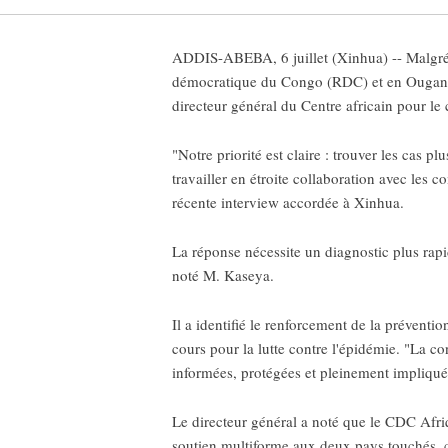
ADDIS-ABEBA, 6 juillet (Xinhua) -- Malgré 
démocratique du Congo (RDC) et en Ouganda, 
directeur général du Centre africain pour le
"Notre priorité est claire : trouver les cas pl
travailler en étroite collaboration avec le
récente interview accordée à Xinhua.
La réponse nécessite un diagnostic plus rapid
noté M. Kaseya.
Il a identifié le renforcement de la préventi
cours pour la lutte contre l'épidémie. "La 
informées, protégées et pleinement impliqué
Le directeur général a noté que le CDC Afriq
soutien multiforme aux deux pays touchés, cou