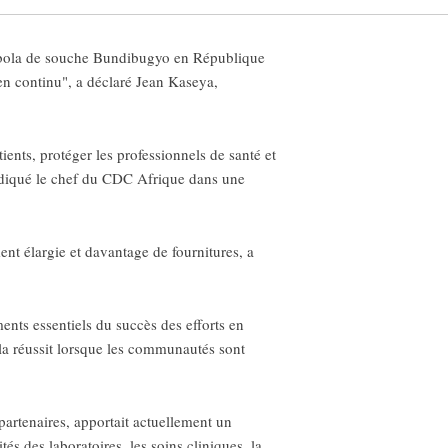
'Ebola de souche Bundibugyo en République
en continu", a déclaré Jean Kaseya,
atients, protéger les professionnels de santé et
indiqué le chef du CDC Afrique dans une
ent élargie et davantage de fournitures, a
ents essentiels du succès des efforts en
la réussit lorsque les communautés sont
partenaires, apportait actuellement un
és des laboratoires, les soins cliniques, la