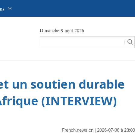
ns
中文
Dimanche 9 août 2026
glish
сский
utsch
pañol
 et un soutien durable
عرب
국어
 Afrique (INTERVIEW)
本語
tuguês
French.news.cn
| 2026-07-06 à 23:00