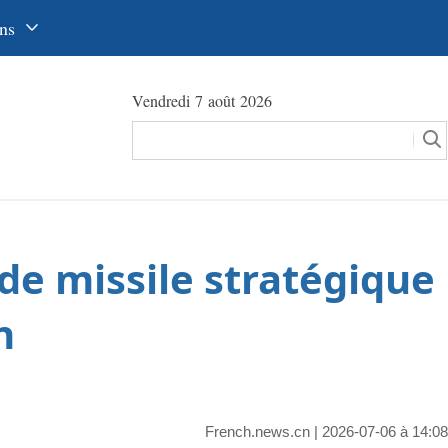
ns
中文
Vendredi 7 août 2026
glish
сский
utsch
pañol
 de missile stratégique
عرب
국어
n
本語
tuguês
French.news.cn
| 2026-07-06 à 14:08