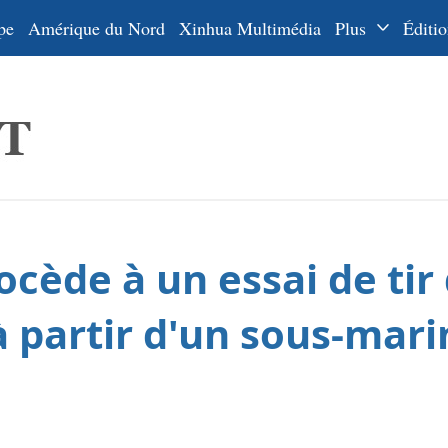
pe
Amérique du Nord
Xinhua Multimédia
Plus
Éditio
Dossiers
La Ceinture
En
et la Route
Ру
De
Es
cède à un essai de tir
ي
한
à partir d'un sous-mari
日
Por