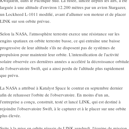
Kwajalein, dans le Pacifique Sud. La fusée, lancée depuis les airs, a été
larguée à une altitude d'environ 12.200 mètres par un avion Stargazer,
un Lockheed L-1011 modifié, avant d'allumer son moteur et de placer
LINK sur son orbite prévue.
Selon la NASA, l'atmosphère terrestre exerce une résistance sur les
engins spatiaux en orbite terrestre basse, ce qui entraîne une baisse
progressive de leur altitude s'ils ne disposent pas de systèmes de
propulsion pour maintenir leur orbite. L'intensification de l'activité
solaire observée ces dernières années a accéléré la décroissance orbitale
de l'observatoire Swift, qui a ainsi perdu de l'altitude plus rapidement
que prévu.
La NASA a attribué à Katalyst Space le contrat en septembre dernier
afin de rehausser l'orbite de l'observatoire. En moins d'un an,
l'entreprise a conçu, construit, testé et lancé LINK, qui est destiné à
rejoindre l'observatoire Swift, à le capturer et à le placer sur une orbite
plus élevée.
Suite à la mise en orbite réussie de LINK vendredi, l'équipe de mission