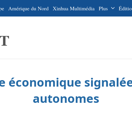
pe
Amérique du Nord
Xinhua Multimédia
Plus
Éditio
Dossiers
La Ceinture
En
et la Route
Ру
De
Es
ce économique signalée
ي
한
autonomes
日
Por