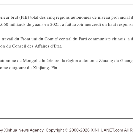
rieur brut (PIB) total des cinq régions autonomes de niveau provincial d
.660 milliards de yuans en 2025, a fait savoir mercredi un haut respons
ravail du Front uni du Comité central du Parti communiste chinois, a dé
ion du Conseil des Affaires d'Etat.
autonome de Mongolie intérieure, la région autonome Zhuang du Guangx
nome ouïgoure du Xinjiang. Fin
y Xinhua News Agency. Copyright © 2000-2026 XINHUANET.com All Ri