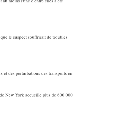
u moins l'une d'entre elles a été
ue le suspect souffrirait de troubles
rs et des perturbations des transports en
n de New York accueille plus de 600.000