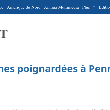
pe
Amérique du Nord
Xinhua Multimédia
Plus
Éditio
Dossiers
La Ceinture
En
et la Route
Ру
De
Es
nnes poignardées à Pen
ي
한
日
Por