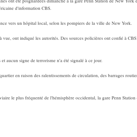
s ont été poignardées dimanche à la gare Penn Station de New York et a
éricaine d'information CBS.
ence vers un hôpital local, selon les pompiers de la ville de New York.
 vue, ont indiqué les autorités. Des sources policières ont confié à CBS q
et aucun signe de terrorisme n'a été signalé à ce jour.
 quartier en raison des ralentissements de circulation, des barrages routie
ire le plus fréquenté de l'hémisphère occidental, la gare Penn Statio