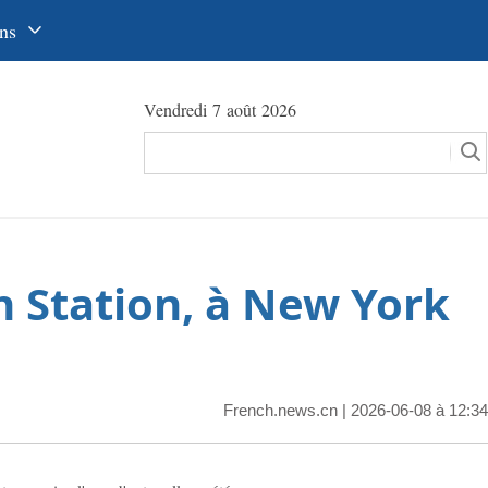
ns
中文
Vendredi 7 août 2026
glish
сский
utsch
pañol
n Station, à New York
عرب
국어
本語
French.news.cn
| 2026-06-08 à 12:34
tuguês