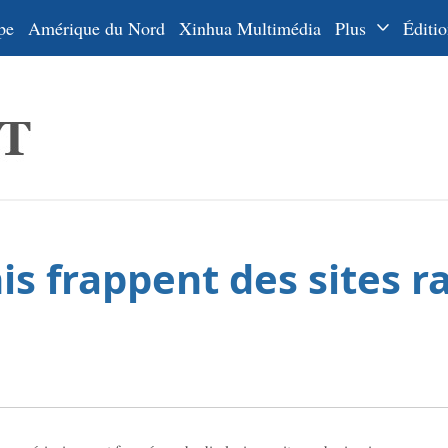
pe
Amérique du Nord
Xinhua Multimédia
Plus
Éditio
Dossiers
La Ceinture
En
et la Route
Ру
De
Es
is frappent des sites r
ي
한
日
Por