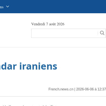
ns
中文
Vendredi 7 août 2026
glish
сский
utsch
pañol
adar iraniens
عرب
국어
本語
French.news.cn
| 2026-06-06 à 12:37
tuguês