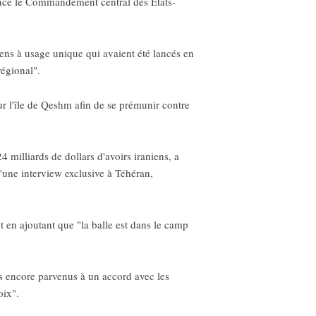
oncé le Commandement central des Etats-
iens à usage unique qui avaient été lancés en
régional".
ur l'île de Qeshm afin de se prémunir contre
 milliards de dollars d'avoirs iraniens, a
'une interview exclusive à Téhéran,
t en ajoutant que "la balle est dans le camp
s encore parvenus à un accord avec les
oix".