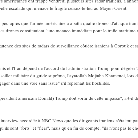
américaines ont frappé vendredi plusieurs sites radar iraniens, a ann
le escalade qui menace le fragile cessez-le-feu au Moyen-Orient.
eu peu après que l'armée américaine a abattu quatre drones d'attaque iran
ces drones constituaient "une menace immédiate pour le trafic maritime 
uence des sites de radars de surveillance côtière iraniens à Gorouk et s
is et l'Iran dépend de l'accord de l'administration Trump pour dégeler 24
iller militaire du guide suprême, l'ayatollah Mojtaba Khamenei, lors d
ger dans une voie sans issue" s'il reprenait les hostilités.
président américain Donald) Trump doit sortir de cette impasse", a-t-il di
interview accordée à NBC News que les dirigeants iraniens n'étaient pa
'ils sont "forts" et "fiers", mais qu'en fin de compte, "ils n'ont pas le ch