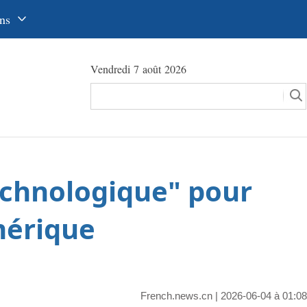
ns
中文
Vendredi 7 août 2026
glish
сский
utsch
pañol
echnologique" pour
عرب
국어
mérique
本語
tuguês
French.news.cn
| 2026-06-04 à 01:08