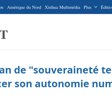
pe
Amérique du Nord
Xinhua Multimédia
Plus
Éditio
Dossiers
La Ceinture
En
et la Route
Ру
De
Es
lan de "souveraineté t
ي
한
cer son autonomie nu
日
Por