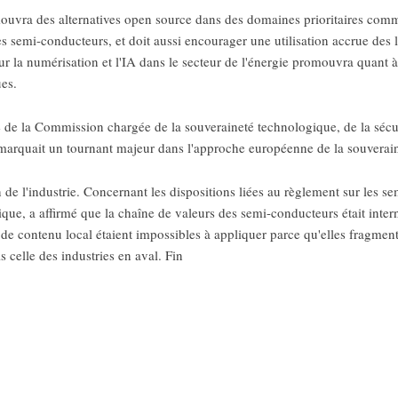
mouvra des alternatives open source dans des domaines prioritaires comme
les semi-conducteurs, et doit aussi encourager une utilisation accrue des l
r la numérisation et l'IA dans le secteur de l'énergie promouvra quant à el
ues.
de la Commission chargée de la souveraineté technologique, de la sécuri
rquait un tournant majeur dans l'approche européenne de la souverain
ein de l'industrie. Concernant les dispositions liées au règlement sur 
ue, a affirmé que la chaîne de valeurs des semi-conducteurs était interna
 de contenu local étaient impossibles à appliquer parce qu'elles fragmen
s celle des industries en aval. Fin