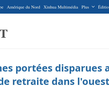
pe
Amérique du Nord
Xinhua Multimédia
Plus
Éditio
Dossiers
La Ceinture
En
et la Route
Ру
De
Es
nes portées disparues a
ي
한
e retraite dans l'oues
日
Por