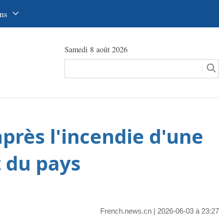
ns
中文
Samedi 8 août 2026
glish
сский
utsch
pañol
près l'incendie d'une
عرب
국어
t du pays
本語
tuguês
French.news.cn
| 2026-06-03 à 23:27